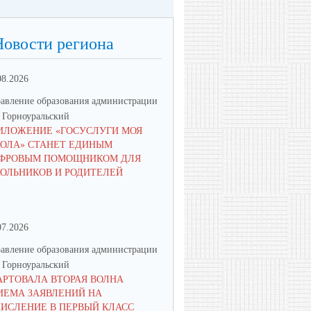
Новости региона
08.2026
23.06.2026
авление образования администрации
Управление образования админ
Горноуральский
МО Горноуральский
ИЛОЖЕНИЕ «ГОСУСЛУГИ МОЯ
В ОБРАЗОВАТЕЛЬНЫХ
ОЛА» СТАНЕТ ЕДИНЫМ
УЧРЕЖДЕНИЯХ МУНИЦИПА
ФРОВЫМ ПОМОЩНИКОМ ДЛЯ
ОКРУГА ГОРНОУРАЛЬСКИЙ 
ОЛЬНИКОВ И РОДИТЕЛЕЙ
ПАМЯТНЫЕ МЕРОПРИЯТИЯ
07.2026
16.06.2026
авление образования администрации
Управление образования админ
Горноуральский
МО Горноуральский
АРТОВАЛА ВТОРАЯ ВОЛНА
ВОСПИТАНИЕ: МЫСЛИМ ПО-
ИЕМА ЗАЯВЛЕНИЙ НА
НОВОМУ, ДЕЙСТВУЕМ СООБ
ЧИСЛЕНИЕ В ПЕРВЫЙ КЛАСС