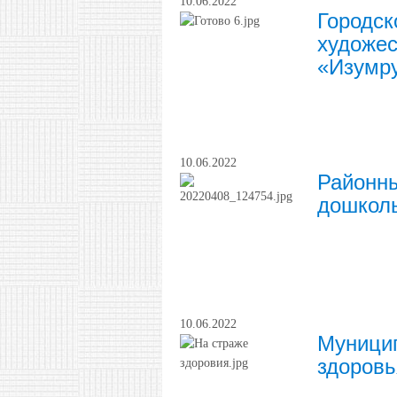
10.06.2022
Городск
художес
«Изумр
10.06.2022
Районны
дошколь
10.06.2022
Муницип
здоровь