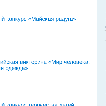
й конкурс «Майская радуга»
ийская викторина «Мир человека.
яя одежда»
й конкурс творчества детей