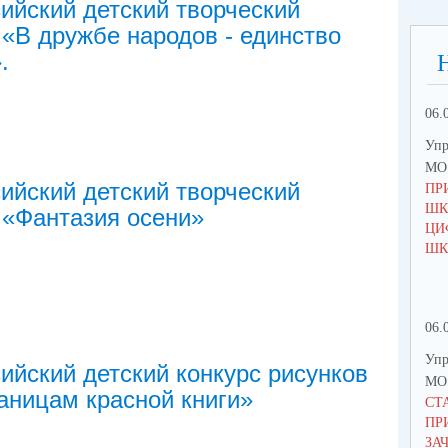
ийский детский творческий
 «В дружбе народов - единство
.
06.
Упр
МО 
ийский детский творческий
ПР
ШК
 «Фантазия осени»
ЦИ
ШК
06.
Упр
ийский детский конкурс рисунков
МО 
аницам красной книги»
СТ
ПР
ЗА