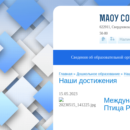
МАОУ С
622911, Свердловска
50-80
Напи
Сведения об образовательной ор
Главная
»
Дошкольное образование
»
Наш
Наши достижения
15.05.2023
Междуна
Птица Р