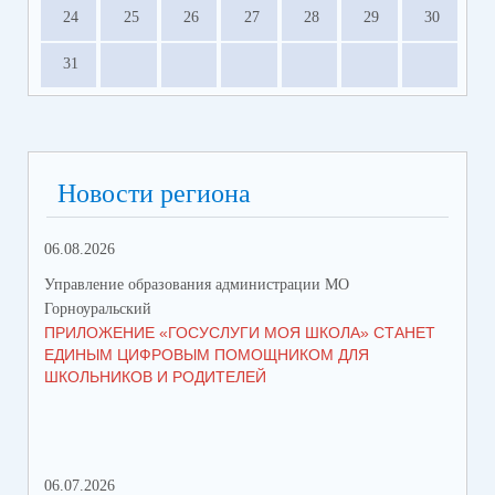
24
25
26
27
28
29
30
31
Новости региона
06.08.2026
23.
Управление образования администрации МО
Упр
Горноуральский
Гор
ПРИЛОЖЕНИЕ «ГОСУСЛУГИ МОЯ ШКОЛА» СТАНЕТ
В 
ЕДИНЫМ ЦИФРОВЫМ ПОМОЩНИКОМ ДЛЯ
МУ
ШКОЛЬНИКОВ И РОДИТЕЛЕЙ
ПР
06.07.2026
16.