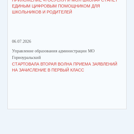
ПРИЛОЖЕНИЕ «ГОСУСЛУГИ МОЯ ШКОЛА» СТАНЕТ
В 
ЕДИНЫМ ЦИФРОВЫМ ПОМОЩНИКОМ ДЛЯ
МУ
ШКОЛЬНИКОВ И РОДИТЕЛЕЙ
ПР
06.07.2026
16.
Управление образования администрации МО
Упр
Горноуральский
Гор
СТАРТОВАЛА ВТОРАЯ ВОЛНА ПРИЕМА ЗАЯВЛЕНИЙ
ВО
НА ЗАЧИСЛЕНИЕ В ПЕРВЫЙ КЛАСС
СО