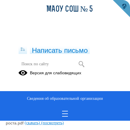
МАОУ СОШ № 5
Написать письмо
Локальные акты МАОУ СОШ № 5
Версия для слабовидящих
09.06.2022
Сведения об образовательной организации
О назначении руководителя.pdf
(скачать)
(посмотреть)
Приказ № 43-Д от 18.04.2019 О создании Центра
образования цифрового и гуманитарного профилей Точка
роста.pdf
(скачать)
(посмотреть)