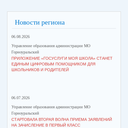
Новости региона
06.08.2026
23.
Управление образования администрации МО
Упр
Горноуральский
Гор
ПРИЛОЖЕНИЕ «ГОСУСЛУГИ МОЯ ШКОЛА» СТАНЕТ
В 
ЕДИНЫМ ЦИФРОВЫМ ПОМОЩНИКОМ ДЛЯ
МУ
ШКОЛЬНИКОВ И РОДИТЕЛЕЙ
ПР
06.07.2026
16.
Управление образования администрации МО
Упр
Горноуральский
Гор
СТАРТОВАЛА ВТОРАЯ ВОЛНА ПРИЕМА ЗАЯВЛЕНИЙ
ВО
НА ЗАЧИСЛЕНИЕ В ПЕРВЫЙ КЛАСС
СО