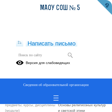
МАОУ СОШ № 5
Написать письмо
Учитель
Версия для слабовидящих
Дергачев Павел
Михайлович
Телефон
8(343)5915237
Сведения об образовательной организации
Уровень образования
высшее
Преподаваемые учебные
История, Обществознание,
предметы, курсы, дисциплины
Основы религиозных культур
(модули)
и светской этики