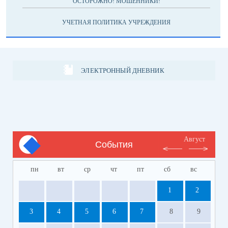
ОСТОРОЖНО! МОШЕННИКИ!
УЧЕТНАЯ ПОЛИТИКА УЧРЕЖДЕНИЯ
ЭЛЕКТРОННЫЙ ДНЕВНИК
Август
События
пн
вт
ср
чт
пт
сб
вс
1
2
3
4
5
6
7
8
9