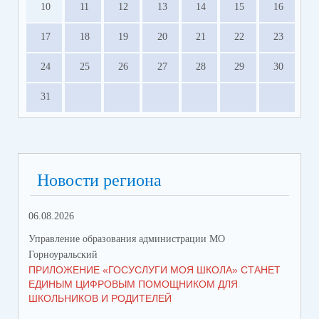
10
11
12
13
14
15
16
17
18
19
20
21
22
23
24
25
26
27
28
29
30
31
Новости региона
06.08.2026
23.
Управление образования администрации МО
Упр
Горноуральский
Гор
ПРИЛОЖЕНИЕ «ГОСУСЛУГИ МОЯ ШКОЛА» СТАНЕТ
В 
ЕДИНЫМ ЦИФРОВЫМ ПОМОЩНИКОМ ДЛЯ
МУ
ШКОЛЬНИКОВ И РОДИТЕЛЕЙ
ПР