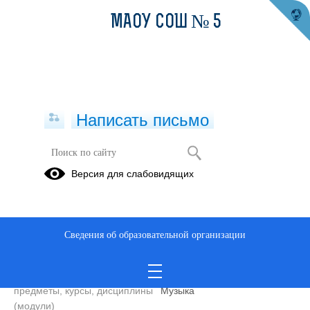
МАОУ СОШ № 5
Написать письмо
Учитель
Версия для слабовидящих
Альт Екатерина
Яковлевна
Телефон
8(343)5915237
Сведения об образовательной организации
Уровень образования
высшее
Преподаваемые учебные
Математика, Русский язык,
предметы, курсы, дисциплины
Музыка
(модули)