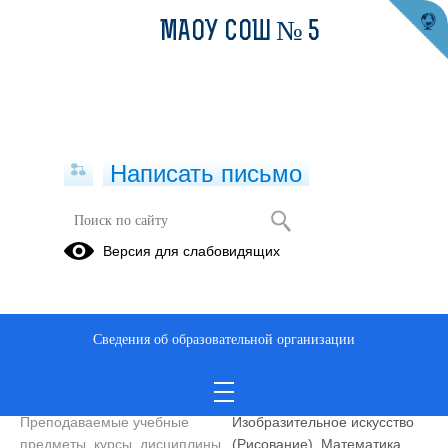
МАОУ СОШ № 5
Написать письмо
Учитель
Версия для слабовидящих
Кузнецова
Ангелина
Викторовна
Сведения об образовательной организации
Телефон
8(343)5915237
Уровень образования
высшее
Преподаваемые учебные
Изобразительное искусство
предметы, курсы, дисциплины
(Рисование), Математика,