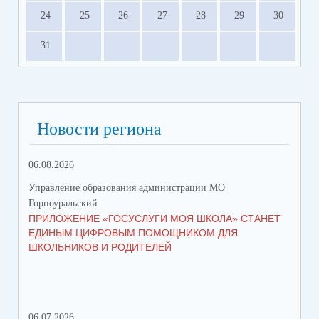
24
25
26
27
28
29
30
31
Новости региона
06.08.2026
23.
Управление образования администрации МО
Упр
Горноуральский
Гор
ПРИЛОЖЕНИЕ «ГОСУСЛУГИ МОЯ ШКОЛА» СТАНЕТ
В 
ЕДИНЫМ ЦИФРОВЫМ ПОМОЩНИКОМ ДЛЯ
МУ
ШКОЛЬНИКОВ И РОДИТЕЛЕЙ
ПР
06.07.2026
16.