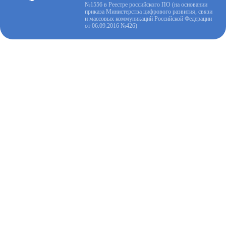
№1556 в Реестре российского ПО (на основании
приказа Министерства цифрового развития, связи
и массовых коммуникаций Российской Федерации
от 06.09.2016 №426)