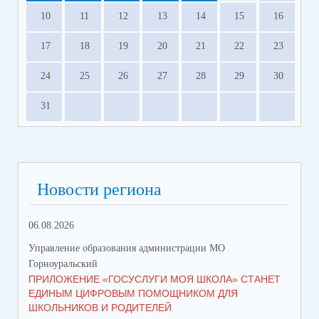
10
11
12
13
14
15
16
17
18
19
20
21
22
23
24
25
26
27
28
29
30
31
Новости региона
06.08.2026
23.
Управление образования администрации МО
Упр
Горноуральский
Гор
ПРИЛОЖЕНИЕ «ГОСУСЛУГИ МОЯ ШКОЛА» СТАНЕТ
В 
ЕДИНЫМ ЦИФРОВЫМ ПОМОЩНИКОМ ДЛЯ
МУ
ШКОЛЬНИКОВ И РОДИТЕЛЕЙ
ПР