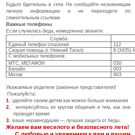
Будьте бдительны в сети. Не сообщайте незнакомцам
личную информацию и не переходите по
сомнительным ссылкам.
Важные телефоны
Если случилась беда, немедленно звоните:
Служба
Единый телефон спасения
112
Скорая помощь (г. Нижний Тагил)
8 (3435) 
С мобильных телефонов:
МТС, МЕГАФОН
030
Билайн
003
Мотив
903
Уважаемые родители (законные представители)!
Пожалуйста:
1.
уделяйте своим детям как можно больше внимания
2.
интересуйтесь их кругом общения и тем, как они
проводят время
3.
ваше неравнодушие — лучшая защита от беды.
Желаем вам веселого и безопасного лета!
С любовью и уважением к вам и вашим