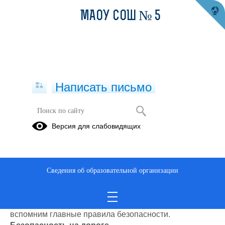
МАОУ СОШ № 5
Написать письмо
Инструктаж на каникулы
Версия для слабовидящих
16.02.2023
Милые дети, уважаемые родители (законные
представители)!
Сведения об образовательной организации
Наступили долгожданные летние каникулы!
Это время для отдыха, игр и новых впечатлений.
Чтобы лето прошло без происшествий, давайте
вспомним главные правила безопасности.