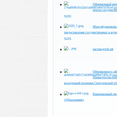
Официальный инте
портал государст
услуг
Многофункционал
предоставления государственных и мун
услуг
растимдетей.рф
Официального сай
Министерства обр
молодежной политики Свердловской об
Национальный пр
«Образование»