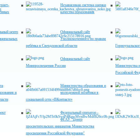
рнет-
Независимая система оценки
венных
качества образования
ьный центр
Официальный сайт
иципальных
Уполномоченного по правам
ребёнка в Свердловской области
Горноуральског
Официальный сайт
Минпросвещения России
Министерства н
Российской Фе
та
Министерства образования и
азования и
молодежной политики в
ласти
социальной сети «ВКонтакте»
оект
Федеральный оператор -
ФГАУ "Центр
просветительских инициатив Министерства
просвещения Российской Федерации"