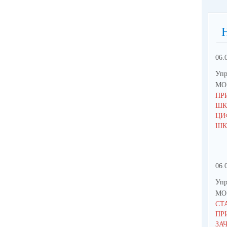
06.
Упр
МО 
ПР
ШК
ЦИ
ШК
06.
Упр
МО 
СТ
ПР
ЗА