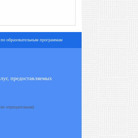
 по образовательным программам
луг, предоставляемых
ли отрицательная)