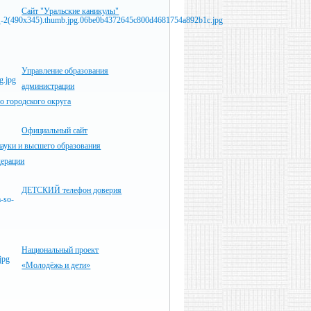
Сайт "Уральские каникулы"
Управление образования
администрации
о городского округа
Официальный сайт
ауки и высшего образования
дерации
ДЕТСКИЙ телефон доверия
Национальный проект
«Молодёжь и дети»