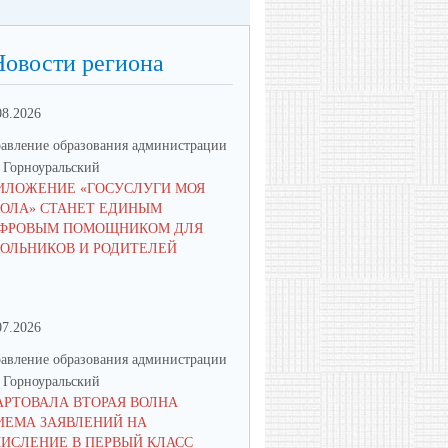
Новости региона
08.2026
23.06.2026
авление образования администрации
Управление образования админ
Горноуральский
МО Горноуральский
ИЛОЖЕНИЕ «ГОСУСЛУГИ МОЯ
В ОБРАЗОВАТЕЛЬНЫХ
ОЛА» СТАНЕТ ЕДИНЫМ
УЧРЕЖДЕНИЯХ МУНИЦИПА
ФРОВЫМ ПОМОЩНИКОМ ДЛЯ
ОКРУГА ГОРНОУРАЛЬСКИЙ 
ОЛЬНИКОВ И РОДИТЕЛЕЙ
ПАМЯТНЫЕ МЕРОПРИЯТИЯ
07.2026
16.06.2026
авление образования администрации
Управление образования админ
Горноуральский
МО Горноуральский
АРТОВАЛА ВТОРАЯ ВОЛНА
ВОСПИТАНИЕ: МЫСЛИМ ПО-
ИЕМА ЗАЯВЛЕНИЙ НА
НОВОМУ, ДЕЙСТВУЕМ СООБ
ЧИСЛЕНИЕ В ПЕРВЫЙ КЛАСС