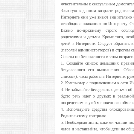
чувствительны к сексуальным домогател
Зачастую в данном возрасте родителям
Интернете они уже знают значительно б
«свободное плавание» по Интернету. Ст
Важно по-прежнему строго соблюд
родителями и детьми. Кроме того, нео
детей в Интернете. Следует обратить 
(паролей администраторов) в строгом се
Советы по безопасности в этом возрасте
1. Создайте список домашних правил
безусловного его выполнения. Обго
список»), часы работы в Интернете, рук
2. Компьютер с подключением к сети Ин
3. Не забывайте беседовать с детьми об
будто речь идет о друзьях в реальн
посредством служб мгновенного обмена
4. Используйте средства блокировани
Родительскому контролю.
5. Необходимо знать, какими чатами п
чатов и настаивайте, чтобы дети не об