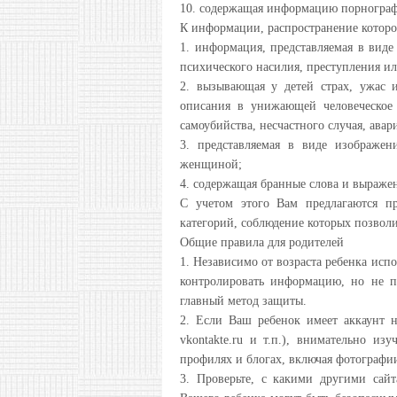
10. содержащая информацию порнографи
К информации, распространение которой
1. информация, представляемая в виде
психического насилия, преступления и
2. вызывающая у детей страх, ужас и
описания в унижающей человеческое 
самоубийства, несчастного случая, авар
3. представляемая в виде изображ
женщиной;
4. содержащая бранные слова и выражен
С учетом этого Вам предлагаются п
категорий, соблюдение которых позвол
Общие правила для родителей
1. Независимо от возраста ребенка исп
контролировать информацию, но не п
главный метод защиты.
2. Если Ваш ребенок имеет аккаунт на
vkontakte.ru и т.п.), внимательно и
профилях и блогах, включая фотографии
3. Проверьте, с какими другими сай