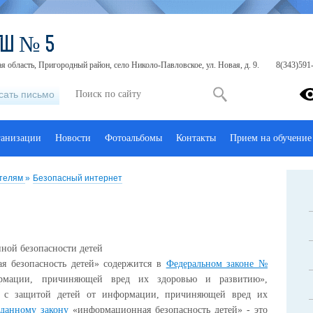
ОШ № 5
я область, Пригородный район, село Николо-Павловское, ул. Новая, д. 9.
8(343)591-
сать письмо
ганизации
Новости
Фотоальбомы
Контакты
Прием на обучение
телям
»
Безопасный интернет
ной безопасности детей
я безопасность детей» содержится в
Федеральном законе №
мации, причиняющей вред их здоровью и развитию»,
е с защитой детей от информации, причиняющей вред их
данному закону
«информационная безопасность детей» - это