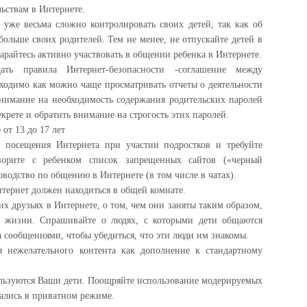
ьствам в Интернете.
 уже весьма сложно контролировать своих детей, так как об
ольше своих родителей. Тем не менее, не отпускайте детей в
арайтесь активно участвовать в общении ребенка в Интернете.
ать правила Интернет-безопасности -соглашение между
бходимо как можно чаще просматривать отчеты о деятельности
внимание на необходимость содержания родительских паролей
крете и обратить внимание на строгость этих паролей.
 от 13 до 17 лет
 посещения Интернета при участии подростков и требуйте
ворите с ребенком список запрещенных сайтов («черный
оводство по общению в Интернете (в том числе в чатах).
тернет должен находиться в общей комнате.
 их друзьях в Интернете, о том, чем они заняты таким образом,
ой жизни. Спрашивайте о людях, с которыми дети общаются
 сообщениями, чтобы убедиться, что эти люди им знакомы.
я нежелательного контента как дополнение к стандартному
ользуются Ваши дети. Поощряйте использование модерируемых
щались в приватном режиме.