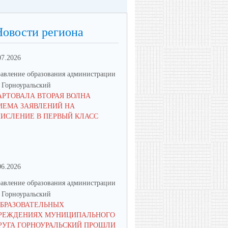
Новости региона
07.2026
16.06.2026
авление образования администрации
Управление образования админ
Горноуральский
МО Горноуральский
АРТОВАЛА ВТОРАЯ ВОЛНА
ВОСПИТАНИЕ: МЫСЛИМ ПО-
ИЕМА ЗАЯВЛЕНИЙ НА
НОВОМУ, ДЕЙСТВУЕМ СООБ
ЧИСЛЕНИЕ В ПЕРВЫЙ КЛАСС
06.2026
08.06.2026
авление образования администрации
Управление образования админ
Горноуральский
МО Горноуральский
ОБРАЗОВАТЕЛЬНЫХ
ПРИГЛАШАЕМ К УЧАСТИЮ 
РЕЖДЕНИЯХ МУНИЦИПАЛЬНОГО
КОНКУРСЕ "ДЕТИ - ДОРОГИ 
РУГА ГОРНОУРАЛЬСКИЙ ПРОШЛИ
БЕЗОПАСНОСТЬ"