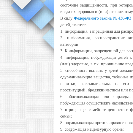
состояние защищенности, при которо
вреда их здоровью и (или) физическому
В силу
Федерального закона № 436-ФЗ
детей, является:
1. информация, запрещенная для распро
2. информация, распространение ко
категорий.
3. К информации, запрещенной для расп
4. информация, побуждающая детей к
(или) здоровью, в т.ч. причинению вре
5. способность вызвать у детей желан
одурманивающие вещества, табачные и
напитки, изготавливаемые на его 
проституцией, бродяжничеством или п
6. обосновывающая или оправдыва
побуждающая осуществлять насильстве
7. отрицающая семейные ценности и ф
семьи;
8. оправдывающая противоправное пов
9. содержащая нецензурную брань;