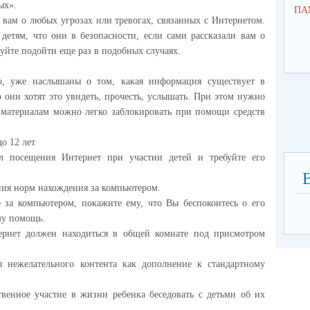
ых».
ПА
 вам о любых угрозах или тревогах, связанных с Интернетом.
детям, что они в безопасности, если сами рассказали вам о
туйте подойти еще раз в подобных случаях.
ло, уже наслышаны о том, какая информация существует в
 они хотят это увидеть, прочесть, услышать. При этом нужно
 материалам можно легко заблокировать при помощи средств
до 12 лет
л посещения Интернет при участии детей и требуйте его
ения норм нахождения за компьютером.
е за компьютером, покажите ему, что Вы беспокоитесь о его
ему помощь.
ернет должен находиться в общей комнате под присмотром
я нежелательного контента как дополнение к стандартному
твенное участие в жизни ребенка беседовать с детьми об их