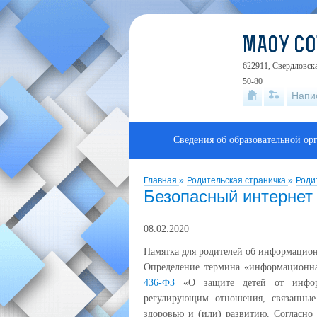
МАОУ С
622911, Свердловска
50-80
Напи
Сведения об образовательной ор
Главная
»
Родительская страничка
»
Роди
Безопасный интернет
08.02.2020
Памятка для родителей об информацион
Определение термина «информационна
436-ФЗ
«О защите детей от инфор
регулирующим отношения, связанны
здоровью и (или) развитию. Согласно