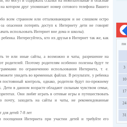
и, но могут и содержать ссылки на нежелательные и опасные
, на котором друг упоминает номер сотового телефона Вашего
обо всем странном или отталкивающим и не слишком остро
з-за опасения потерять доступ к Интернету дети не говорят
начать использовать Интернет вне дома и школы).
 ребенка. Интересуйтесь, кто их друзья в Интернет так же, как
пн
ить те или иные сайты, а возможно и чаты, разрешение на
от родителей. Поэтому родителям особенно полезны будут те
3
ограммами по ограничению использования Интернета, т. е.
сможете увидеть во временных файлах. В результате, у ребенка
10
я постоянный контроль, однако, родители будут по-прежнему
к. Дети в данном возрасте обладают сильным чувством семьи,
17
оритетах. Они любят играть в сетевые игры и путешествовать
ую почту, заходить на сайты и чаты, не рекомендованные
24
 для детей 7-8 лет
31
л посещения Интернета при участии детей и требуйте его