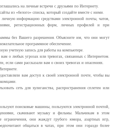
соглашались на личные встречи с друзьями по Интернету.
 сайты из «белого» списка, который создайте вместе с ними.
ть личную информацию средствами электронной почты, чатов,
ениями, регистрационных форм, личных профилей и при
граммы без Вашего разрешения. Объясните им, что они могут
 нежелательное программное обеспечение.
нную учетную запись для работы на компьютере.
 вам о любых угрозах или тревогах, связанных с Интернетом.
и, если сами рассказали вам о своих тревогах и опасениях.
Интернете.
едоставляли вам доступ к своей электронной почте, чтобы вы
акомцами.
льзовать сеть для хулиганства, распространения сплетен или
пользуют поисковые машины, пользуются электронной почтой,
щениями, скачивают музыку и фильмы. Мальчикам в этом
се ограничения, они жаждут грубого юмора, азартных игр,
едпочитают общаться в чатах, при этом они гораздо более