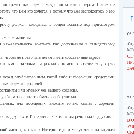
дения временных норм нахождения за компьютером. Покажите
отому что Вам это хочется, а потому что Вы беспокоитесь о его
чь.
рнету должен находиться в общей комнате под присмотром
06.
оисковые машины.
Упр
я нежелательного контента как дополнение к стандартному
МО 
СТ
, чтобы не позволить детям иметь собственные адреса.
ПР
сплатными почтовыми ящиками с помощью соответствующего
ЗА
ми перед опубликованием какой-либо информации средствами
онных форм и профилей.
программы или музыку без вашего согласия.
 службы мгновенного обмена сообщениями.
23.
ешенных для посещения, вносите только сайты с хорошей
Упр
МО 
об их друзьях в Интернете, как если бы речь шла о друзьях в
В 
УЧ
овой жизни, так как в Интернете дети могут легко наткнуться
ОК