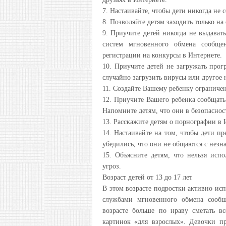
7. Настаивайте, чтобы дети никогда не 
8. Позволяйте детям заходить только на
9. Приучите детей никогда не выдава
систем мгновенного обмена сообщ
регистрации на конкурсы в Интернете.
10. Приучите детей не загружать про
случайно загрузить вирусы или другое
11. Создайте Вашему ребенку ограниче
12. Приучите Вашего ребенка сообщать
Напомните детям, что они в безопасност
13. Расскажите детям о порнографии в 
14. Настаивайте на том, чтобы дети пр
убедились, что они не общаются с незн
15. Объясните детям, что нельзя испо
угроз.
Возраст детей от 13 до 17 лет
В этом возрасте подростки активно ис
службами мгновенного обмена сооб
возрасте больше по нраву сметать в
картинок «для взрослых». Девочки пр