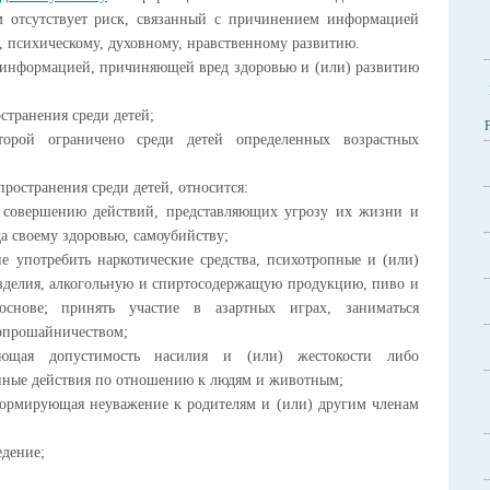
м отсутствует риск, связанный с причинением информацией
, психическому, духовному, нравственному развитию.
информацией, причиняющей вред здоровью и (или) развитию
странения среди детей;
торой ограничено среди детей определенных возрастных
ространения среди детей, относится:
 совершению действий, представляющих угрозу их жизни и
да своему здоровью, самоубийству;
ие употребить наркотические средства, психотропные и (или)
зделия, алкогольную и спиртосодержащую продукцию, пиво и
основе; принять участие в азартных играх, заниматься
опрошайничеством;
ющая допустимость насилия и (или) жестокости либо
нные действия по отношению к людям и животным;
ормирующая неуважение к родителям и (или) другим членам
едение;