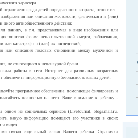
ческого характера.
 ограничено среди детей определенного возраста, относится:
 изображения или описания жестокости, физического и (или)
ли иного антиобщественного действия;
ли панику, в т.ч. представляемая в виде изображения или
достоинство форме ненасильственной смерти, заболевания,
ии или катастрофы и (или) их последствий;
ения или описания половых отношений между мужчиной и
ия, не относящиеся к нецензурной брани.
равила работы в сети Интернет для различных возрастных
ит обеспечить информационную безопасность ваших детей.
ользуйте программное обеспечение, помогающее фильтровать и
олагайтесь полностью на него. Ваше внимание к ребенку -
 одном из социальных сервисов (LiveJournal, blogs.mail.ru,
зучите, какую информацию помещают его участники в своих
 и видео.
тами связан социальный сервис Вашего ребенка. Странички