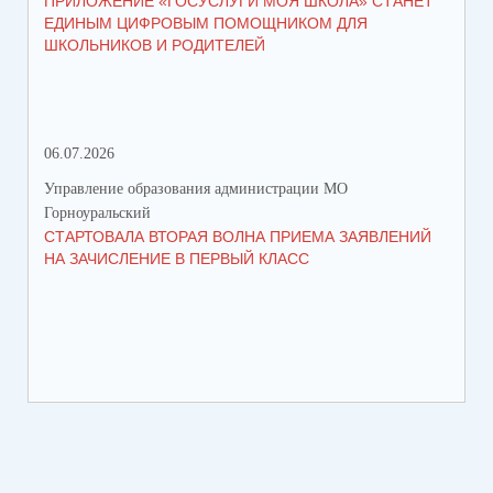
ПРИЛОЖЕНИЕ «ГОСУСЛУГИ МОЯ ШКОЛА» СТАНЕТ
В 
ЕДИНЫМ ЦИФРОВЫМ ПОМОЩНИКОМ ДЛЯ
МУ
ШКОЛЬНИКОВ И РОДИТЕЛЕЙ
ПР
06.07.2026
16.
Управление образования администрации МО
Упр
Горноуральский
Гор
СТАРТОВАЛА ВТОРАЯ ВОЛНА ПРИЕМА ЗАЯВЛЕНИЙ
ВО
НА ЗАЧИСЛЕНИЕ В ПЕРВЫЙ КЛАСС
СО