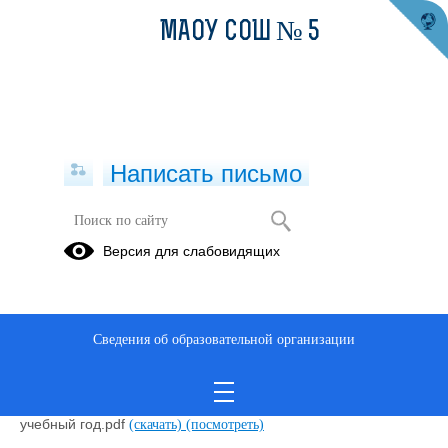
МАОУ СОШ № 5
Написать письмо
Отряд ЮИД
Версия для слабовидящих
21.11.2018
Сведения об образовательной организации
План работы ЮИД.pdf
(скачать)
(посмотреть)
Школа отряда ЮИД.pdf
(скачать)
(посмотреть)
СВЕТОФОР- план Ученического сообщества на 2023-2024
учебный год.pdf
(скачать)
(посмотреть)