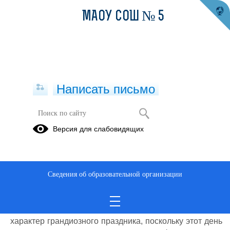
МАОУ СОШ № 5
Написать письмо
Профилактика СПИД/ВИЧ
Версия для слабовидящих
02.12.2022
Ежегодно 1 декабря празднуется Всемирный День
борьбы со СПИДом, принятый в 1988 г. Этот день не
Сведения об образовательной организации
является государственным выходным, но для всех, кто
ведет активную борьбу со смертельным синдромом,
это очень важная и серьезная дата. Событие не несет
характер грандиозного праздника, поскольку этот день