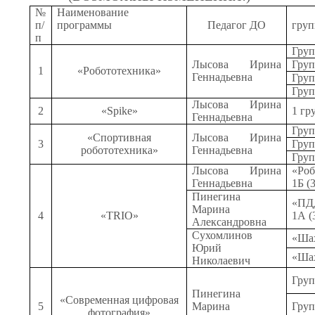
№
Наименование
п/
программы
Педагог ДО
груп
п
Груп
Лысова Ирина
Груп
1
«Робототехника»
Геннадьевна
Груп
Груп
Лысова Ирина
2
«
Spike
»
1 гр
Геннадьевна
Гру
«Спортивная
Лысова Ирина
3
Груп
робототехника»
Геннадьевна
Гру
Лысова Ирина
«Роб
Геннадьевна
1Б (
Пинегина
«ПД
Марина
4
«TRIO»
1А (
Александровна
Сухомлинов
«Ша
Юрий
«Ша
Николаевич
Груп
Пинегина
«Современная цифровая
5
Марина
Груп
фотография»