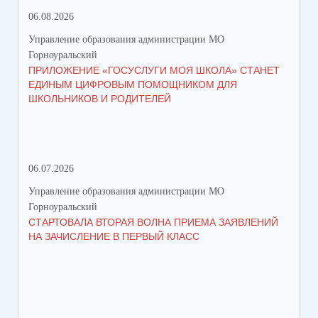
06.08.2026
23.
Управление образования администрации МО
Упр
Горноуральский
Гор
ПРИЛОЖЕНИЕ «ГОСУСЛУГИ МОЯ ШКОЛА» СТАНЕТ
В 
ЕДИНЫМ ЦИФРОВЫМ ПОМОЩНИКОМ ДЛЯ
МУ
ШКОЛЬНИКОВ И РОДИТЕЛЕЙ
ПР
06.07.2026
16.
Управление образования администрации МО
Упр
Горноуральский
Гор
СТАРТОВАЛА ВТОРАЯ ВОЛНА ПРИЕМА ЗАЯВЛЕНИЙ
ВО
НА ЗАЧИСЛЕНИЕ В ПЕРВЫЙ КЛАСС
СО