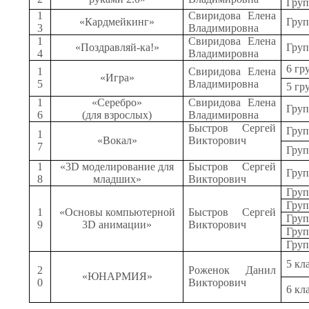
Груп
1
Свиридова Елена
«Кардмейкинг»
Груп
3
Владимировна
1
Свиридова Елена
«Поздравляй-ка!»
Груп
4
Владимировна
6 гр
1
Свиридова Елена
«Игра»
5
Владимировна
5 гр
1
«Серебро»
Свиридова Елена
Груп
6
(для взрослых)
Владимировна
Быстров Сергей
Груп
1
«Вокал»
Викторович
7
Груп
1
«3
D
моделирование для
Быстров Сергей
Груп
8
младших»
Викторович
Груп
Груп
1
«Основы компьютерной
Быстров Сергей
Груп
9
3D анимации»
Викторович
Груп
Груп
5 кл
2
Роженок Данил
«ЮНАРМИЯ»
0
Викторович
6 кл