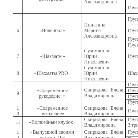
Александровна
Груп
Груп
Пинегина
6
«Волейбол»
Марина
Груп
Александровна
Груп
Груп
Сухомлинов
7
«Шахматы»
Юрий
Груп
Николаевич
Сухомлинов
8
«Шахматы
PRO
»
Юрий
Шах
Николаевич
Груп
Свиридова Елена
«Современное
Груп
9
Владимировна
рукоделие+»
Груп
Груп
1
«Современное
Свиридова Елена
Груп
0
рукоделие»
Владимировна
Свиридова Елена
Груп
11
«Волшебный клубок»
Владимировна
3 тр
1
«Выпускной своими
Свиридова Елена
Груп
2
руками 2.0»
Владимировна