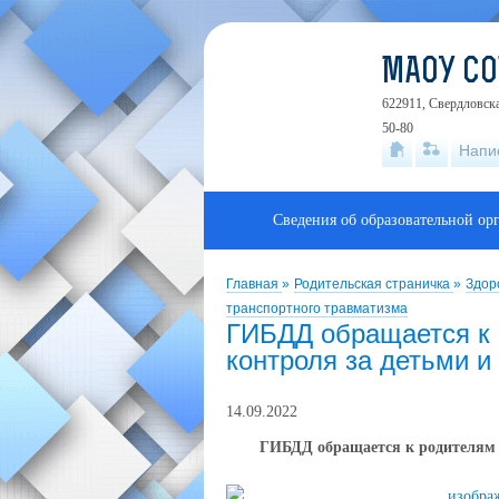
МАОУ С
622911, Свердловска
50-80
Напи
Сведения об образовательной ор
Главная
»
Родительская страничка
»
Здор
транспортного травматизма
ГИБДД обращается к 
контроля за детьми 
14.09.2022
ГИБДД обращается к родителям о