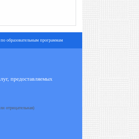
 по образовательным программам
луг, предоставляемых
ли отрицательная)