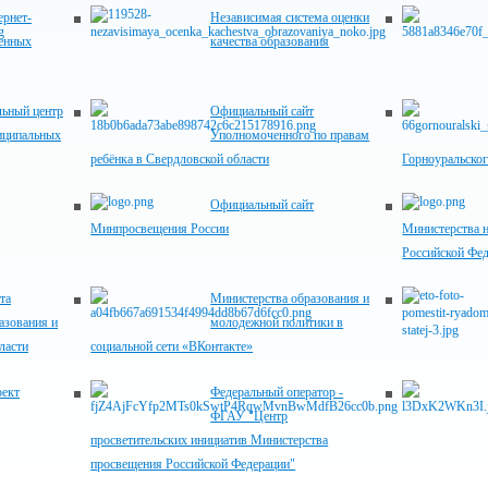
рнет-
Независимая система оценки
венных
качества образования
ьный центр
Официальный сайт
иципальных
Уполномоченного по правам
ребёнка в Свердловской области
Горноуральског
Официальный сайт
Минпросвещения России
Министерства н
Российской Фе
та
Министерства образования и
азования и
молодежной политики в
ласти
социальной сети «ВКонтакте»
оект
Федеральный оператор -
ФГАУ "Центр
просветительских инициатив Министерства
просвещения Российской Федерации"