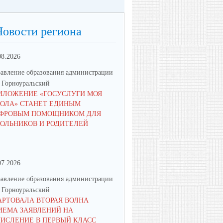
Новости региона
08.2026
23.06.2026
авление образования администрации
Управление образования админ
Горноуральский
МО Горноуральский
ИЛОЖЕНИЕ «ГОСУСЛУГИ МОЯ
В ОБРАЗОВАТЕЛЬНЫХ
ОЛА» СТАНЕТ ЕДИНЫМ
УЧРЕЖДЕНИЯХ МУНИЦИПА
ФРОВЫМ ПОМОЩНИКОМ ДЛЯ
ОКРУГА ГОРНОУРАЛЬСКИЙ 
ОЛЬНИКОВ И РОДИТЕЛЕЙ
ПАМЯТНЫЕ МЕРОПРИЯТИЯ
07.2026
16.06.2026
авление образования администрации
Управление образования админ
Горноуральский
МО Горноуральский
АРТОВАЛА ВТОРАЯ ВОЛНА
ВОСПИТАНИЕ: МЫСЛИМ ПО-
ИЕМА ЗАЯВЛЕНИЙ НА
НОВОМУ, ДЕЙСТВУЕМ СООБ
ЧИСЛЕНИЕ В ПЕРВЫЙ КЛАСС