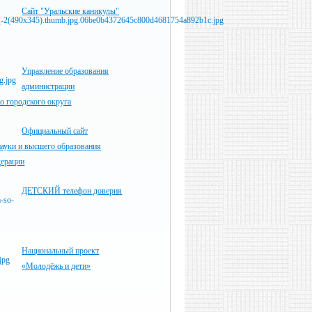
Сайт "Уральские каникулы"
Управление образования
администрации
о городского округа
Официальный сайт
ауки и высшего образования
дерации
ДЕТСКИЙ телефон доверия
Национальный проект
«Молодёжь и дети»