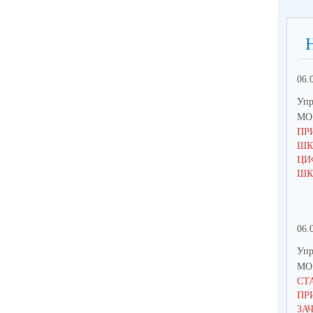
06.
Упр
МО 
ПР
ШК
ЦИ
ШК
06.
Упр
МО 
СТ
ПР
ЗА