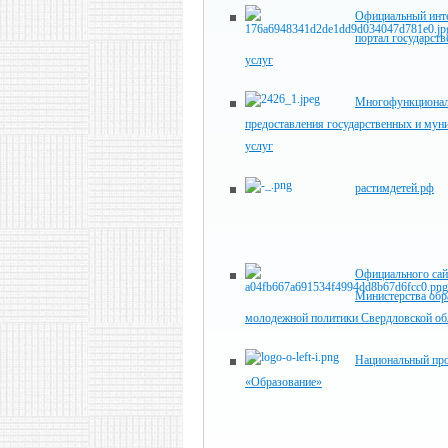
Официальный инте
портал государст
услуг
Многофункционал
предоставления государственных и мун
услуг
растимдетей.рф
Официального сай
Министерства обр
молодежной политики Свердловской об
Национальный пр
«Образование»