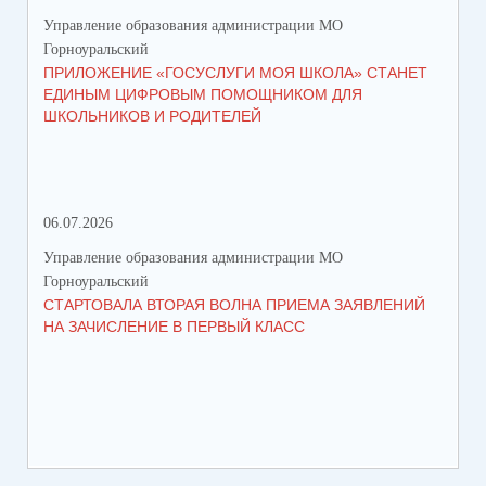
Управление образования администрации МО
Упр
Горноуральский
Гор
ПРИЛОЖЕНИЕ «ГОСУСЛУГИ МОЯ ШКОЛА» СТАНЕТ
В 
ЕДИНЫМ ЦИФРОВЫМ ПОМОЩНИКОМ ДЛЯ
МУ
ШКОЛЬНИКОВ И РОДИТЕЛЕЙ
ПР
06.07.2026
16.
Управление образования администрации МО
Упр
Горноуральский
Гор
СТАРТОВАЛА ВТОРАЯ ВОЛНА ПРИЕМА ЗАЯВЛЕНИЙ
ВО
НА ЗАЧИСЛЕНИЕ В ПЕРВЫЙ КЛАСС
СО