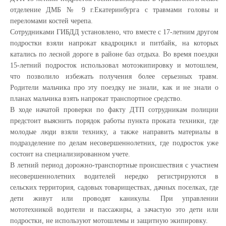
отделение ДМБ № 9 г.Екатеринбурга с травмами головы и
переломами костей черепа.
Сотрудниками ГИБДД установлено, что вместе с 17-летним другом
подростки взяли напрокат квадроцикл и питбайк, на которых
катались по лесной дороге в районе баз отдыха. Во время поездки
15-летний подросток использовал мотоэкипировку и мотошлем,
что позволило избежать получения более серьезных травм.
Родители мальчика про эту поездку не знали, как и не знали о
планах мальчика взять напрокат транспортное средство.
В ходе начатой проверки по факту ДТП сотрудникам полиции
предстоит выяснить порядок работы пункта проката техники, где
молодые люди взяли технику, а также направить материалы в
подразделение по делам несовершеннолетних, где подросток уже
состоит на специализированном учете.
В летний период дорожно-транспортные происшествия с участием
несовершеннолетних водителей нередко регистрируются в
сельских территория, садовых товариществах, дачных поселках, где
дети живут или проводят каникулы. При управлении
мототехникой водители и пассажиры, а зачастую это дети или
подростки, не используют мотошлемы и защитную экипировку.