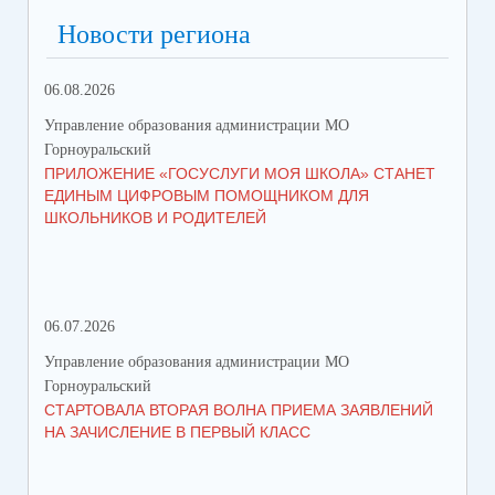
Новости региона
06.08.2026
23.
Управление образования администрации МО
Упр
Горноуральский
Гор
ПРИЛОЖЕНИЕ «ГОСУСЛУГИ МОЯ ШКОЛА» СТАНЕТ
В 
ЕДИНЫМ ЦИФРОВЫМ ПОМОЩНИКОМ ДЛЯ
МУ
ШКОЛЬНИКОВ И РОДИТЕЛЕЙ
ПР
06.07.2026
16.
Управление образования администрации МО
Упр
Горноуральский
Гор
СТАРТОВАЛА ВТОРАЯ ВОЛНА ПРИЕМА ЗАЯВЛЕНИЙ
ВО
НА ЗАЧИСЛЕНИЕ В ПЕРВЫЙ КЛАСС
СО