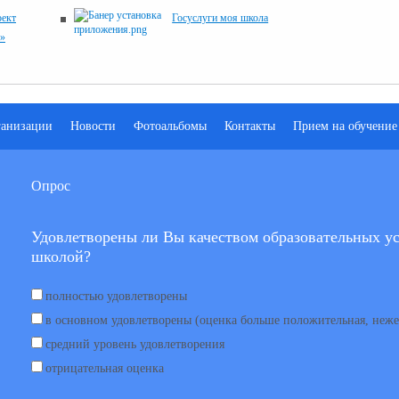
оект
Госуслуги моя школа
и»
ганизации
Новости
Фотоальбомы
Контакты
Прием на обучение
Опрос
Удовлетворены ли Вы качеством образовательных ус
школой?
полностью удовлетворены
в основном удовлетворены (оценка больше положительная, неже
средний уровень удовлетворения
отрицательная оценка