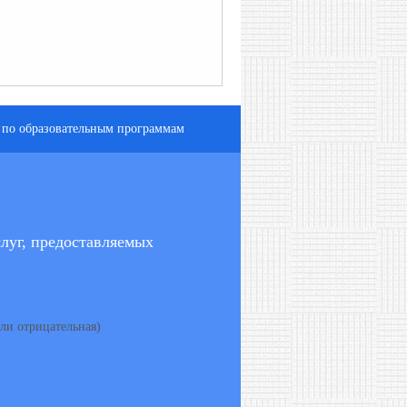
 по образовательным программам
луг, предоставляемых
ли отрицательная)