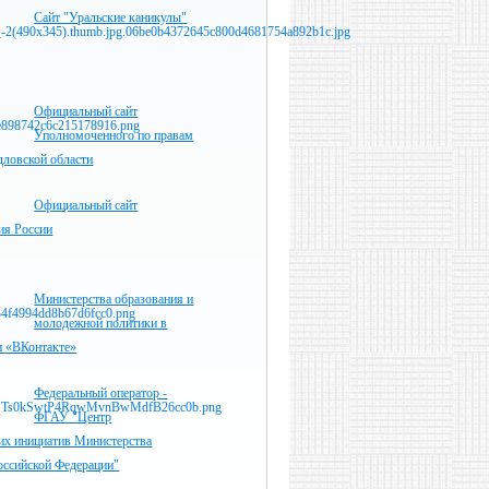
Сайт "Уральские каникулы"
Официальный сайт
Уполномоченного по правам
дловской области
Официальный сайт
я России
Министерства образования и
молодежной политики в
и «ВКонтакте»
Федеральный оператор -
ФГАУ "Центр
их инициатив Министерства
оссийской Федерации"