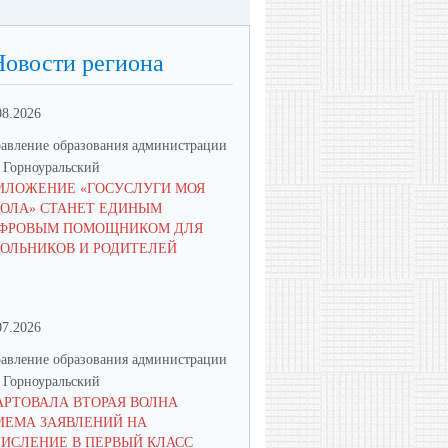
Новости региона
08.2026
23.06.2026
авление образования администрации
Управление образования админ
Горноуральский
МО Горноуральский
ИЛОЖЕНИЕ «ГОСУСЛУГИ МОЯ
В ОБРАЗОВАТЕЛЬНЫХ
ОЛА» СТАНЕТ ЕДИНЫМ
УЧРЕЖДЕНИЯХ МУНИЦИПА
ФРОВЫМ ПОМОЩНИКОМ ДЛЯ
ОКРУГА ГОРНОУРАЛЬСКИЙ 
ОЛЬНИКОВ И РОДИТЕЛЕЙ
ПАМЯТНЫЕ МЕРОПРИЯТИЯ
07.2026
16.06.2026
авление образования администрации
Управление образования админ
Горноуральский
МО Горноуральский
АРТОВАЛА ВТОРАЯ ВОЛНА
ВОСПИТАНИЕ: МЫСЛИМ ПО-
ИЕМА ЗАЯВЛЕНИЙ НА
НОВОМУ, ДЕЙСТВУЕМ СООБ
ЧИСЛЕНИЕ В ПЕРВЫЙ КЛАСС