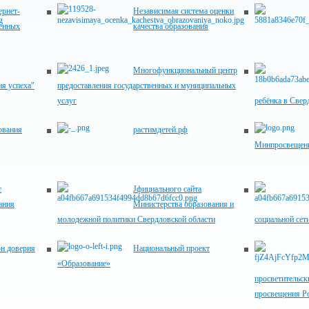
рнет-
Независимая система оценки
венных
качества образования
Многофункциональный центр
я успеха"
предоставления государственных и муниципальных
услуг
ребёнка в Свер
ования
растимдетей.рф
Минпросвещени
т
Jфициального сайта
ания
Министерства образования и
молодежной политики Свердловской области
социальной сет
н доверия
Национальный проект
«Образование»
просветительск
просвещения Р