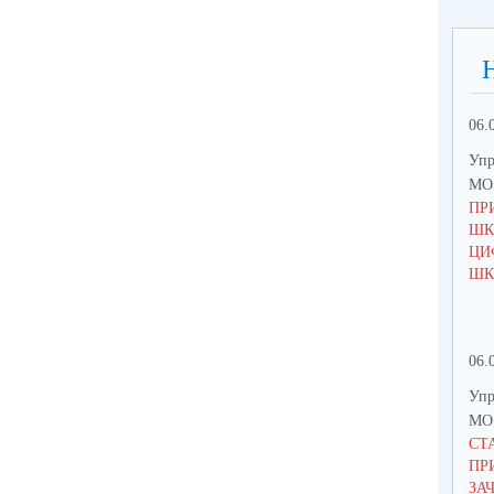
06.
Упр
МО 
ПР
ШК
ЦИ
ШК
06.
Упр
МО 
СТ
ПР
ЗА