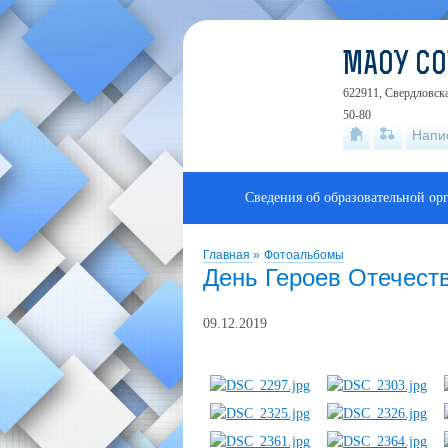
МАОУ С
622911, Свердловска
50-80
Напи
Сведения об образовательной ор
Главная
»
Фотоальбомы
День Героев Отечест
09.12.2019