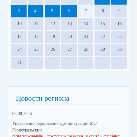
3
4
5
6
7
8
9
10
11
12
13
14
15
16
17
18
19
20
21
22
23
24
25
26
27
28
29
30
31
Новости региона
06.08.2026
23.
Управление образования администрации МО
Упр
Горноуральский
Гор
ПРИЛОЖЕНИЕ «ГОСУСЛУГИ МОЯ ШКОЛА» СТАНЕТ
В 