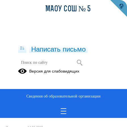
МАОУ СОШ № 5
Написать письмо
Поговорите со своими детьми о
Версия для слабовидящих
дорожной безопасности
14.03.2019
Ccылка на видео
Сведения об образовательной организации